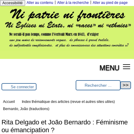
|
|
Aller au contenu
Aller à la recherche
Aller au pied de page
Accessibilité
MENU
Se connecter
Accueil
Index thématique des articles (revue et autres sites utiles)
Bernardo, João (traductions)
Rita Delgado et João Bernardo : Féminisme
ou émancipation ?