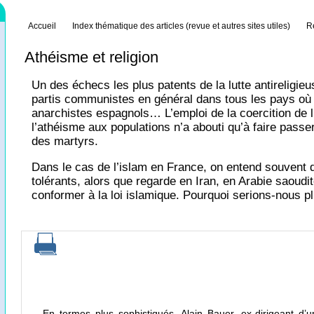
Accueil
Index thématique des articles (revue et autres sites utiles)
R
Athéisme et religion
Un des échecs les plus patents de la lutte antireligieu
partis communistes en général dans tous les pays où i
anarchistes espagnols… L’emploi de la coercition de l
l’athéisme aux populations n’a abouti qu’à faire passer
des martyrs.
Dans le cas de l’islam en France, on entend souvent di
tolérants, alors que regarde en Iran, en Arabie saoudi
conformer à la loi islamique. Pourquoi serions-nous pl
En termes plus sophistiqués, Alain Bauer, ex-dirigeant d