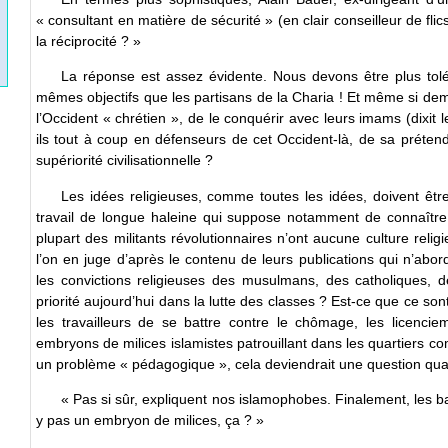
« consultant en matière de sécurité » (en clair conseilleur de flic
la réciprocité ? »
La réponse est assez évidente. Nous devons être plus tol
mêmes objectifs que les partisans de la Charia ! Et même si dem
l’Occident « chrétien », de le conquérir avec leurs imams (dixit 
ils tout à coup en défenseurs de cet Occident-là, de sa prétend
supériorité civilisationnelle ?
Les idées religieuses, comme toutes les idées, doivent êtr
travail de longue haleine qui suppose notamment de connaître u
plupart des militants révolutionnaires n’ont aucune culture religi
l’on en juge d’après le contenu de leurs publications qui n’ab
les convictions religieuses des musulmans, des catholiques, d
priorité aujourd’hui dans la lutte des classes ? Est-ce que ce so
les travailleurs de se battre contre le chômage, les licencie
embryons de milices islamistes patrouillant dans les quartiers co
un problème « pédagogique », cela deviendrait une question quasi
« Pas si sûr, expliquent nos islamophobes. Finalement, les bar
y pas un embryon de milices, ça ? »