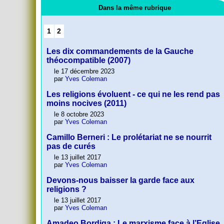
Dans la même rubrique
1
2
Les dix commandements de la Gauche
théocompatible (2007)
le 17 décembre 2023
par
Yves Coleman
Les religions évoluent - ce qui ne les rend pas
moins nocives (2011)
le 8 octobre 2023
par
Yves Coleman
Camillo Berneri : Le prolétariat ne se nourrit
pas de curés
le 13 juillet 2017
par
Yves Coleman
Devons-nous baisser la garde face aux
religions ?
le 13 juillet 2017
par
Yves Coleman
Amadeo Bordiga : Le marxisme face à l’Eglise