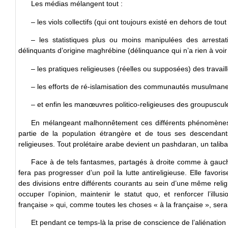
Les médias mélangent tout :
– les viols collectifs (qui ont toujours existé en dehors de to
– les statistiques plus ou moins manipulées des arresta
délinquants d’origine maghrébine (délinquance qui n’a rien à voir n
– les pratiques religieuses (réelles ou supposées) des travail
– les efforts de ré-islamisation des communautés musulmane
– et enfin les manœuvres politico-religieuses des groupuscule
En mélangeant malhonnêtement ces différents phénomènes,
partie de la population étrangère et de tous ses descendants
religieuses. Tout prolétaire arabe devient un pashdaran, un talib
Face à de tels fantasmes, partagés à droite comme à gauche, 
fera pas progresser d’un poil la lutte antireligieuse. Elle favori
des divisions entre différents courants au sein d’une même religion
occuper l’opinion, maintenir le statut quo, et renforcer l’illusi
française » qui, comme toutes les choses « à la française », sera
Et pendant ce temps-là la prise de conscience de l’aliénatio