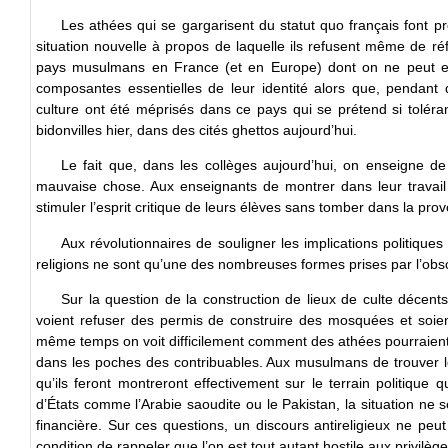
Les athées qui se gargarisent du statut quo français font p
situation nouvelle à propos de laquelle ils refusent même de ré
pays musulmans en France (et en Europe) dont on ne peut e
composantes essentielles de leur identité alors que, pendant d
culture ont été méprisés dans ce pays qui se prétend si tolér
bidonvilles hier, dans des cités ghettos aujourd’hui.
Le fait que, dans les collèges aujourd’hui, on enseigne de 
mauvaise chose. Aux enseignants de montrer dans leur travail 
stimuler l’esprit critique de leurs élèves sans tomber dans la prov
Aux révolutionnaires de souligner les implications politiques
religions ne sont qu’une des nombreuses formes prises par l’obscu
Sur la question de la construction de lieux de culte décent
voient refuser des permis de construire des mosquées et soien
même temps on voit difficilement comment des athées pourraient a
dans les poches des contribuables. Aux musulmans de trouver le
qu’ils feront montreront effectivement sur le terrain politique q
d’États comme l’Arabie saoudite ou le Pakistan, la situation ne
financière. Sur ces questions, un discours antireligieux ne pe
condition de rappeler que l’on est tout autant hostile aux privilège