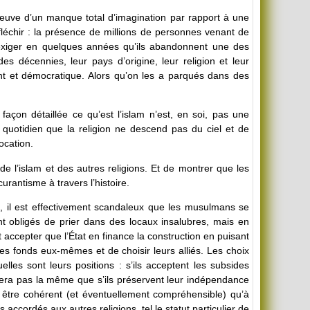
reuve d’un manque total d’imagination par rapport à une
fléchir : la présence de millions de personnes venant de
xiger en quelques années qu’ils abandonnent une des
es décennies, leur pays d’origine, leur religion et leur
ant et démocratique. Alors qu’on les a parqués dans des
façon détaillée ce qu’est l’islam n’est, en soi, pas une
quotidien que la religion ne descend pas du ciel et de
ocation.
 de l’islam et des autres religions. Et de montrer que les
rantisme à travers l’histoire.
s, il est effectivement scandaleux que les musulmans se
t obligés de prier dans des locaux insalubres, mais en
ccepter que l’État en finance la construction en puisant
s fonds eux-mêmes et de choisir leurs alliés. Les choix
uelles sont leurs positions : s’ils acceptent les subsides
 sera pas la même que s’ils préservent leur indépendance
ut être cohérent (et éventuellement compréhensible) qu’à
s accordés aux autres religions, tel le statut particulier de