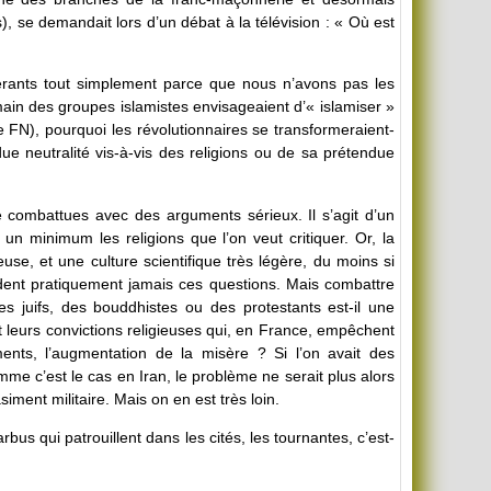
s), se demandait lors d’un débat à la télévision : « Où est
érants tout simplement parce que nous n’avons pas les
ain des groupes islamistes envisageaient d’« islamiser »
le FN), pourquoi les révolutionnaires se transformeraient-
ue neutralité vis-à-vis des religions ou de sa prétendue
e combattues avec des arguments sérieux. Il s’agit d’un
n minimum les religions que l’on veut critiquer. Or, la
euse, et une culture scientifique très légère, du moins si
ordent pratiquement jamais ces questions. Mais combattre
es juifs, des bouddhistes ou des protestants est-il une
nt leurs convictions religieuses qui, en France, empêchent
ments, l’augmentation de la misère ? Si l’on avait des
mme c’est le cas en Iran, le problème ne serait plus alors
ment militaire. Mais on en est très loin.
bus qui patrouillent dans les cités, les tournantes, c’est-