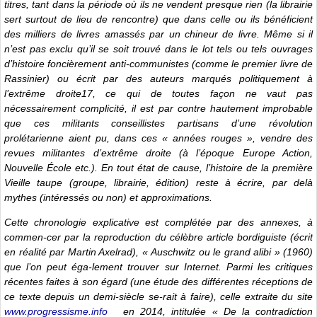
titres, tant dans la période où ils ne vendent presque rien (la librairie
sert surtout de lieu de rencontre) que dans celle ou ils bénéficient
des milliers de livres amassés par un chineur de livre. Même si il
n’est pas exclu qu’il se soit trouvé dans le lot tels ou tels ouvrages
d’histoire foncièrement anti-communistes (comme le premier livre de
Rassinier) ou écrit par des auteurs marqués politiquement à
l’extrême droite17, ce qui de toutes façon ne vaut pas
nécessairement complicité, il est par contre hautement improbable
que ces militants conseillistes partisans d’une révolution
prolétarienne aient pu, dans ces « années rouges », vendre des
revues militantes d’extrême droite (à l’époque Europe Action,
Nouvelle École etc.). En tout état de cause, l’histoire de la première
Vieille taupe (groupe, librairie, édition) reste à écrire, par delà
mythes (intéressés ou non) et approximations.
Cette chronologie explicative est complétée par des annexes, à
commen-cer par la reproduction du célèbre article bordiguiste (écrit
en réalité par Martin Axelrad), « Auschwitz ou le grand alibi » (1960)
que l’on peut éga-lement trouver sur Internet. Parmi les critiques
récentes faites à son égard (une étude des différentes réceptions de
ce texte depuis un demi-siècle se-rait à faire), celle extraite du site
www.progressisme.info
en 2014, intitulée « De la contradiction