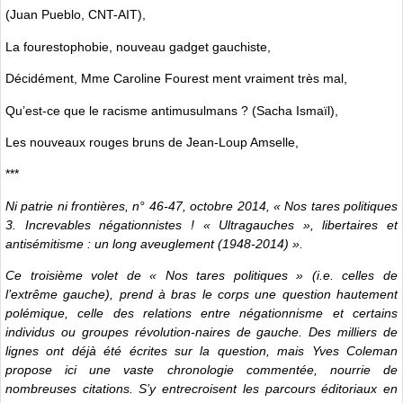
(Juan Pueblo, CNT-AIT),
La fourestophobie, nouveau gadget gauchiste,
Décidément, Mme Caroline Fourest ment vraiment très mal,
Qu’est-ce que le racisme antimusulmans ? (Sacha Ismaïl),
Les nouveaux rouges bruns de Jean-Loup Amselle,
***
Ni patrie ni frontières, n° 46-47, octobre 2014, « Nos tares politiques
3. Increvables négationnistes ! « Ultragauches », libertaires et
antisémitisme : un long aveuglement (1948-2014) ».
Ce troisième volet de « Nos tares politiques » (i.e. celles de
l’extrême gauche), prend à bras le corps une question hautement
polémique, celle des relations entre négationnisme et certains
individus ou groupes révolution-naires de gauche. Des milliers de
lignes ont déjà été écrites sur la question, mais Yves Coleman
propose ici une vaste chronologie commentée, nourrie de
nombreuses citations. S’y entrecroisent les parcours éditoriaux en