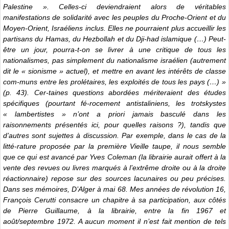
Palestine ». Celles-ci deviendraient alors de véritables
manifestations de solidarité avec les peuples du Proche-Orient et du
Moyen-Orient, Israéliens inclus. Elles ne pourraient plus accueillir les
partisans du Hamas, du Hezbollah et du Dji-had islamique (…) Peut-
être un jour, pourra-t-on se livrer à une critique de tous les
nationalismes, pas simplement du nationalisme israélien (autrement
dit le « sionisme » actuel), et mettre en avant les intérêts de classe
com-muns entre les prolétaires, les exploités de tous les pays (…) »
(p. 43). Cer-taines questions abordées mériteraient des études
spécifiques (pourtant fé-rocement antistaliniens, les trotskystes
« lambertistes » n’ont a priori jamais basculé dans les
raisonnements présentés ici, pour quelles raisons ?), tandis que
d’autres sont sujettes à discussion. Par exemple, dans le cas de la
litté-rature proposée par la première Vieille taupe, il nous semble
que ce qui est avancé par Yves Coleman (la librairie aurait offert à la
vente des revues ou livres marqués à l’extrême droite ou à la droite
réactionnaire) repose sur des sources lacunaires ou peu précises.
Dans ses mémoires, D’Alger à mai 68. Mes années de révolution 16,
François Cerutti consacre un chapitre à sa participation, aux côtés
de Pierre Guillaume, à la librairie, entre la fin 1967 et
août/septembre 1972. A aucun moment il n’est fait mention de tels